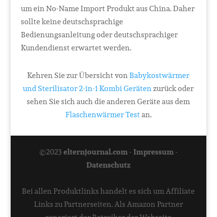
um ein No-Name Import Produkt aus China. Daher
sollte keine deutschsprachige
Bedienungsanleitung oder deutschsprachiger
Kundendienst erwartet werden.
Kehren Sie zur Übersicht von
Babykostwärmer
und Sterilisator 2-in-1 Kombi Geräten
zurück oder
sehen Sie sich auch die anderen Geräte aus dem
Flaschenwärmer Test
an.
©2023
elternjournal.com
-
Impressum
-
Datenschutz
Bei allen Produktlinks handelt es sich um Affiliate
Links zu Partnerseiten. Als Amazon Partner