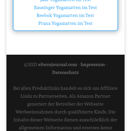
Bausinger Yogamatten im Test
Reebok Yogamatten im Test
Prana Yogamatten im Test
©2023
elternjournal.com
-
Impressum
-
Datenschutz
Bei allen Produktlinks handelt es sich um Affiliate
Links zu Partnerseiten. Als Amazon Partner
generiert der Betreiber der Webseite
Werbeeinnahmen durch qualifizierte Käufe. Die
Inhalte dieser Webseite dienen ausschließlich der
allgemeinen Information und ersetzen keine